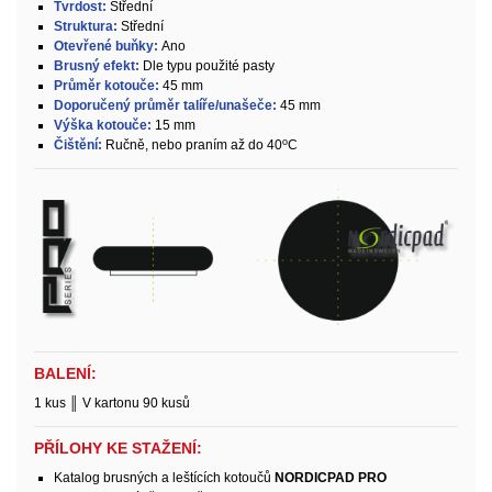
Tvrdost:
Střední
Struktura:
Střední
Otevřené buňky:
Ano
Brusný efekt:
Dle typu použité pasty
Průměr kotouče:
45 mm
Doporučený průměr talíře/unašeče:
45 mm
Výška kotouče:
15 mm
o
Čištění:
Ručně, nebo praním až do 40
C
BALENÍ:
1 kus ║ V kartonu 90 kusů
PŘÍLOHY KE STAŽENÍ:
Katalog brusných a leštících kotoučů
NORDICPAD PRO