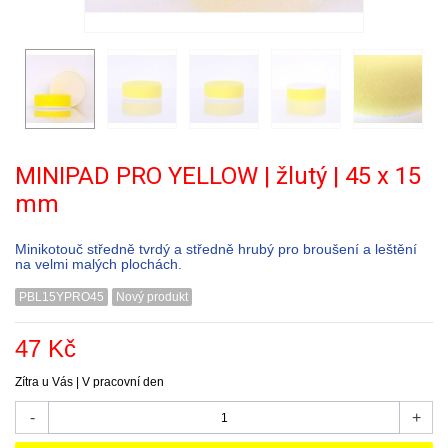
MINIPAD PRO YELLOW | žlutý | 45 x 15
mm
Minikotouč středně tvrdý a středně hrubý pro broušení a leštění
na velmi malých plochách.
PBL15YPRO45
Nový produkt
47 Kč
Zítra u Vás | V pracovní den
-
+