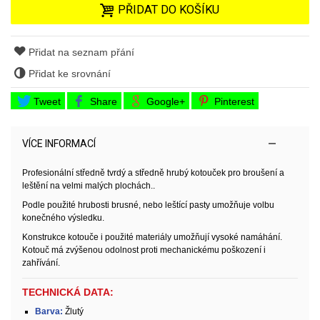
PŘIDAT DO KOŠÍKU
Přidat na seznam přání
Přidat ke srovnání
Tweet
Share
Google+
Pinterest
VÍCE INFORMACÍ
Profesionální středně tvrdý a středně hrubý kotouček pro broušení a
leštění na velmi malých plochách..
Podle použité hrubosti brusné, nebo leštící pasty umožňuje volbu
konečného výsledku.
Konstrukce kotouče i použité materiály umožňují vysoké namáhání.
Kotouč má zvýšenou odolnost proti mechanickému poškození i
zahřívání.
TECHNICKÁ DATA:
Barva:
Žlutý