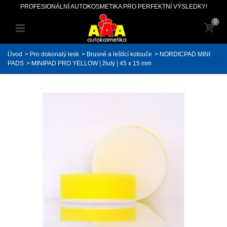
PROFESIONÁLNÍ AUTOKOSMETIKA PRO PERFEKTNÍ VÝSLEDKY!
0
Üvod
>
Pro dokonalý lesk
>
Brusné a leštící kotouče
>
NORDICPAD MINI
PADS
>
MINIPAD PRO YELLOW | žlutý | 45 x 15 mm