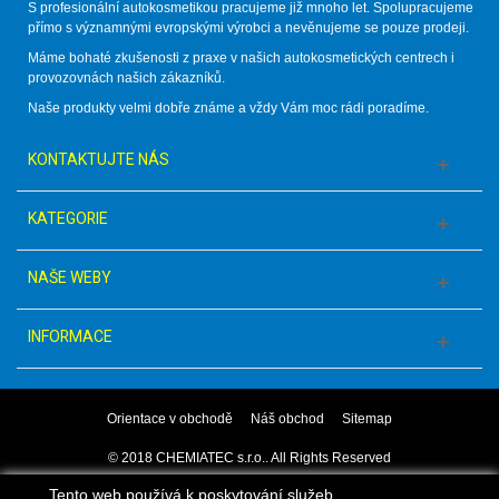
S profesionální autokosmetikou pracujeme již mnoho let. Spolupracujeme
přímo s významnými evropskými výrobci a nevěnujeme se pouze prodeji.
Máme bohaté zkušenosti z praxe v našich autokosmetických centrech i
provozovnách našich zákazníků.
Naše produkty velmi dobře známe a vždy Vám moc rádi poradíme.
KONTAKTUJTE NÁS
KATEGORIE
NAŠE WEBY
INFORMACE
Orientace v obchodě
Náš obchod
Sitemap
© 2018 CHEMIATEC s.r.o.. All Rights Reserved
Tento web používá k poskytování služeb,