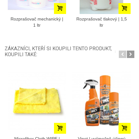
Rozprašovač mechanický |
Rozprašovač tlakový | 1,5
1 ltr
ltr
ZÁKAZNÍCI, KTEŘÍ SI KOUPILI TENTO PRODUKT,
KOUPILI TAKÉ:
Microfiber Cloth WIPE |
Vinet | vyjímečně účinný