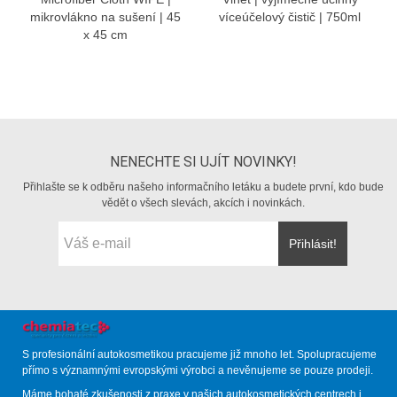
mikrovlákno na sušení | 45
víceúčelový čistič | 750ml
x 45 cm
NENECHTE SI UJÍT NOVINKY!
Přihlašte se k odběru našeho informačního letáku a budete první, kdo bude
vědět o všech slevách, akcích i novinkách.
Přihlásit!
S profesionální autokosmetikou pracujeme již mnoho let. Spolupracujeme
přímo s významnými evropskými výrobci a nevěnujeme se pouze prodeji.
Máme bohaté zkušenosti z praxe v našich autokosmetických centrech i