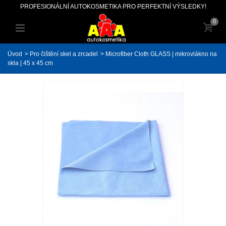
PROFESIONÁLNÍ AUTOKOSMETIKA PRO PERFEKTNÍ VÝSLEDKY!
0
Üvod
>
Pro čištění skel a zrcadel
>
Microfiber Cloth GLASS | mikrovlákno na
skla | 45 x 45 cm