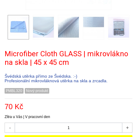
Microfiber Cloth GLASS | mikrovlákno
na skla | 45 x 45 cm
Švédská utěrka přímo ze Švédska. :-)
Profesionální mikrovláknová utěrka na skla a zrcadla.
PMBL320
Nový produkt
70 Kč
Zítra u Vás | V pracovní den
-
+