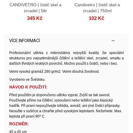
CANDIVETRO | čistič skel a
Candivetro | čistič skel a
zrcadel | 5ltr
zrcadel | 750ml
345 Kč
102 Kč
VÍCE INFORMACÍ
Profesionální utěrka z mikrovlákna nejvyšší kvality. Se speciální
strukturou pro nejoptimálnější čištění a leštění skel, zrcadel, smaltu a
dalších třvrdých lesklých povrchů. Možno použít s čističi, nebo i bez.
Velmi vysoká gramáž 280 gr/m2. Velmi dlouhá životnost.
Vyrobeno ve Švédsku.
NÁVOD K POUŽITÍ:
Před použitím je doporučeno utěrku vyprat. Zvýší se tak savost.
Používejte přímo na čištění, vysoušení nebo leštění jako klasický
hadřík. Při praní nepoužívejte bělidla, aviváž, ani jiné čistící přípravky.
Nesušte v sušičce a chraňte před vysokými teplotami. Nežehlete. Max.
o
teplota při praní 90
C.
ROZMĚR:
45 x 45 cm