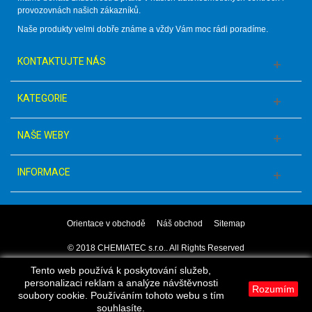
provozovnách našich zákazníků.
Naše produkty velmi dobře známe a vždy Vám moc rádi poradíme.
KONTAKTUJTE NÁS
KATEGORIE
NAŠE WEBY
INFORMACE
Orientace v obchodě
Náš obchod
Sitemap
© 2018 CHEMIATEC s.r.o.. All Rights Reserved
Tento web používá k poskytování služeb,
personalizaci reklam a analýze návštěvnosti
Rozumím
soubory cookie. Používáním tohoto webu s tím
souhlasíte.
Porovnání
Zpět
Levý
Nahoru